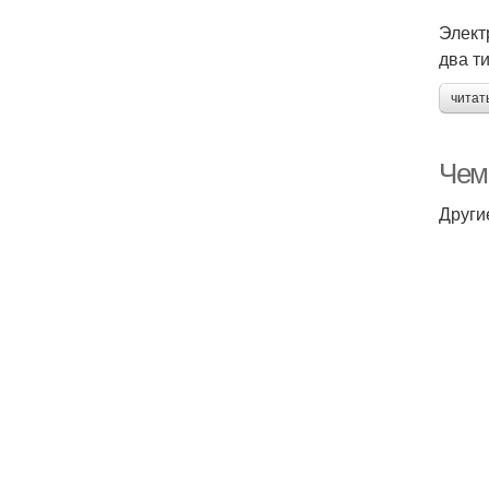
Элект
два т
читат
Чем 
Други