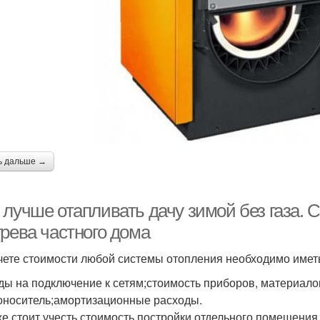
ь дальше →
 лучше отапливать дачу зимой без газа.
грева частного дома
чете стоимости любой системы отопления необходимо имет
ды на подключение к сетям;стоимость приборов, материало
оноситель;амортизационные расходы.
же стоит учесть стоимость постройки отдельного помещения 