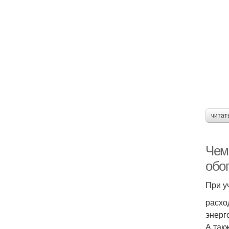
читат
Чем
обо
При у
расхо
энерг
А так