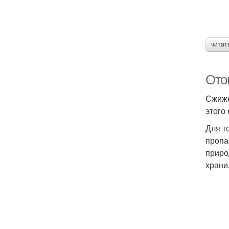
читат
Ото
Сжиже
этого
Для т
пропа
приро
храни