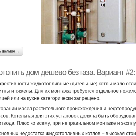
ь дальше →
отопить дом дешево без газа. Вариант #2
фективности жидкотопливные (дизельные) котлы мало отлич
итны и тяжелы. Для их монтажа требуется отдельное нежил
ицей или на кухне категорически запрещено.
горании масел растительного происхождения и нефтепроду
сов. Котельная для этих установок должна быть оборудова
твода. Плюс ко всему, при неправильном монтаже и эксплуа
сновных недостатка жидкотопливных котлов – высокая стои