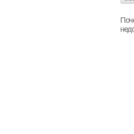
Поч
нед