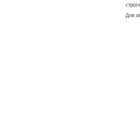
строг
Для о