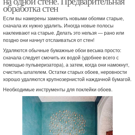
на одной стене. Предварительная
обработка стен
Если вы намерены заменить новыми обоями старые,
Штукатурка в
Переход с
сначала их нужно удалить. Иногда новые полосы
современном
декоративной
наклеивают на старые. Делать это нельзя — рано или
интерьере
штукатурки
поздно они начнут отслаиваться от стен!
Удаляются обычные бумажные обои весьма просто:
сначала следует смочить их водой (удобнее всего с
Штукатурки к обоям
Фактурная штукатурка
помощью пульверизатора), а затем, когда они намокнут,
счистить шпателем. Остатки старых обоев, неровности
хорошо удаляются крупнозернистой наждачной бумагой.
Необходимые инструменты для поклейки обоев.