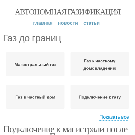
АВТОНОМНАЯ ГАЗИФИКАЦИЯ
главная
новости
статьи
Газ до границ
Газ к частному
Магистральный газ
домовладению
Газ в частный дом
Подключение к газу
Показать все
Подключение к магистрали после
Газ в калужской
Газ в самарской
области
области