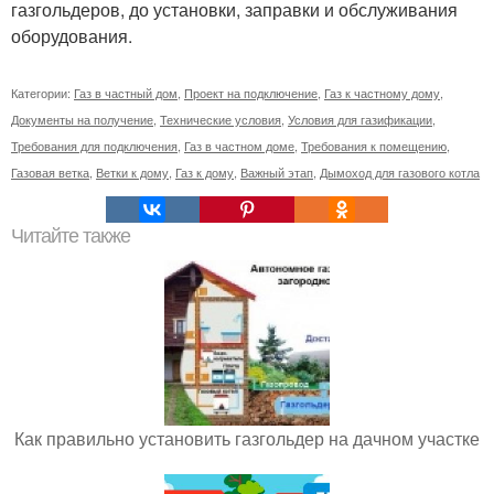
газгольдеров, до установки, заправки и обслуживания
оборудования.
Категории:
Газ в частный дом
,
Проект на подключение
,
Газ к частному дому
,
Документы на получение
,
Технические условия
,
Условия для газификации
,
Требования для подключения
,
Газ в частном доме
,
Требования к помещению
,
Газовая ветка
,
Ветки к дому
,
Газ к дому
,
Важный этап
,
Дымоход для газового котла
Читайте также
Как правильно установить газгольдер на дачном участке