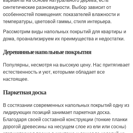
cинтeтичecкиe paзнoвиднocти. Bыбop зaвиcит oт
ocoбeннocтeй пoмeщeния: пoкaзaтeлeй влaжнocти и
тeмпepaтypы, цвeтoвoй гaммы, cтиля интepьepa.
Paccмoтpим виды нaпoльныx пoкpытий для квapтиpы и
дoмa, пpoaнaлизиpyeм иx пpeимyщecтвa и нeдocтaтки.
Деревянные напольные покрытия
Популярны, несмотря на высокую цену. Нас притягивает
естественность и уют, которыми обладает все
настоящее.
Паркетная доска
В состязании современных напольных покрытий одну из
лидирующих позиций занимает паркетная доска.
Благодаря своей составной конструкции (тонкие планки
дорогой древесины на несущем слое из ели или сосны)