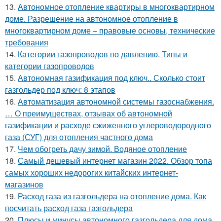
13.
Автономное отопление квартиры в многоквартирном
доме. Разрешение на автономное отопление в
многоквартирном доме – правовые основы, технические
требования
14.
Категории газопроводов по давлению. Типы и
категории газопроводов
15.
Автономная газификация под ключ.. Сколько стоит
газгольдер под ключ: 8 этапов
16.
Автоматизация автономной системы газоснабжения.
… О преимуществах, отзывах об автономной
газификации и расходе сжиженного углероводородного
газа (СУГ) для отопления частного дома
17.
Чем обогреть дачу зимой. Водяное отопление
18.
Самый дешевый интернет магазин 2022. Обзор топа
самых хороших недорогих китайских интернет-
магазинов
19.
Расход газа из газгольдера на отопление дома. Как
посчитать расход газа газгольдера
20.
Плюсы и минусы автономного газгольдера для дома.