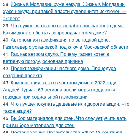
38.
Жизнь в Молдавии хуже некуда. Жизнь в Молдавии
хуже некуда, при такой власти суверенитет исключен —
эксперт
39.
Что нужно знать про газоснабжение частного дома.
Каким должен быть газопровод частном доме?
40.
Автономная газификация по выгодной цене.
Газгольдер с установкой под ключ в Московской области
41.
Газ, как ветром сдуло. Почему гаснет котел в
ветреную погоду, основная причина
42.
Проект газификации частного дома. Процедура
создания проекта
43.
Компенсация за газ в частном доме в 2022 году.
Андрей Турчак: 63 региона ввели меры поддержки
граждан при социальной газификации
44.
Что лучше-покупать дешевые или дорогие акции. Что
такое акция?
45.
Выбор материалов для стен. Что следует учитывать
при выборе материала для стен
46.
Постановление Правительства РФ от 13 сентября