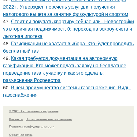
2022 г. Утвержден перечень услуг для получения
налогового вычета за занятия физкультурой и спортом
47.
Стоит ли покупать квартиру сейчас или.. Новостройки
vs вторичная недвижимост. 0: переход на эскроу-счета и
льготная ипотека
48.
Газификации не хватает выбора. Кто будет проводить
бесплатный газ
49.
Какая требуется документация на автономную
газификацию. Кто может подать заявку на бесплатное
подведение газа к участку и как это сделать:
разъяснения Росреестра
50.
В чём преимущество системы газоснабжения. Виды
газоснабжения
© 2026 Автономная газификация
Контакты
Пользовательское соглашение
Политика конфидециальности
Обратная связь