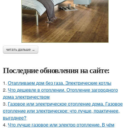
читать дальше →
Последние обновления на сайте:
1.
Отапливаем дом без газа. Электрические котлы
2.
Что дешевле в отоплении. Отопление загородного
дома электричеством
3.
Газовое или электрическое отопление дома. Газовое
отопление или электрическое: что лучше, практичнее,
выгоднее?
4.
Что лучше газовое или электро отопление. В чём