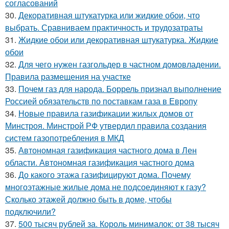
согласований
30.
Декоративная штукатурка или жидкие обои, что
выбрать. Сравниваем практичность и трудозатраты
31.
Жидкие обои или декоративная штукатурка. Жидкие
обои
32.
Для чего нужен газгольдер в частном домовладении.
Правила размещения на участке
33.
Почем газ для народа. Боррель признал выполнение
Россией обязательств по поставкам газа в Европу
34.
Новые правила газификации жилых домов от
Минстроя. Минстрой РФ утвердил правила создания
систем газопотребления в МКД
35.
Автономная газификация частного дома в Лен
области. Автономная газификация частного дома
36.
До какого этажа газифицируют дома. Почему
многоэтажные жилые дома не подсоединяют к газу?
Сколько этажей должно быть в доме, чтобы
подключили?
37.
500 тысяч рублей за. Король минималок: от 38 тысяч