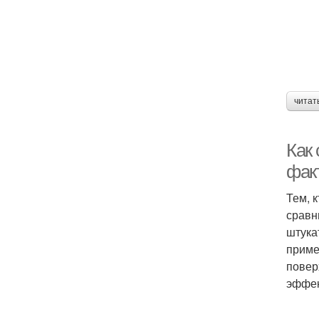
читат
Как 
фак
Тем, 
сравн
штука
приме
повер
эффек