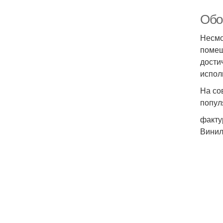
Обо
Несмо
помещ
дости
испол
На со
попул
факту
Винил