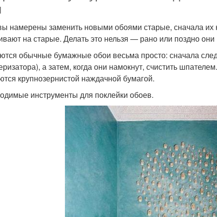
н
вы намерены заменить новыми обоями старые, сначала их 
ивают на старые. Делать это нельзя — рано или поздно они 
ются обычные бумажные обои весьма просто: сначала следу
еризатора), а затем, когда они намокнут, счистить шпателе
ются крупнозернистой наждачной бумагой.
одимые инструменты для поклейки обоев.