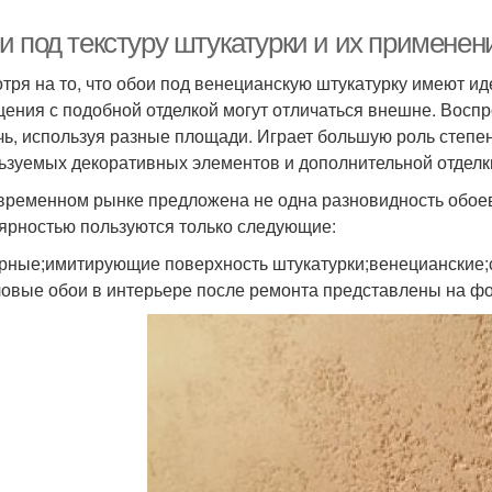
и под текстуру штукатурки и их применен
тря на то, что обои под венецианскую штукатурку имеют и
ения с подобной отделкой могут отличаться внешне. Восп
чь, используя разные площади. Играет большую роль степе
ьзуемых декоративных элементов и дополнительной отделк
временном рынке предложена не одна разновидность обое
ярностью пользуются только следующие:
рные;имитирующие поверхность штукатурки;венецианские;с
овые обои в интерьере после ремонта представлены на фо