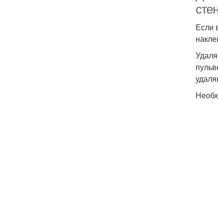
сте
Если 
накле
Удаля
пульв
удаля
Необх