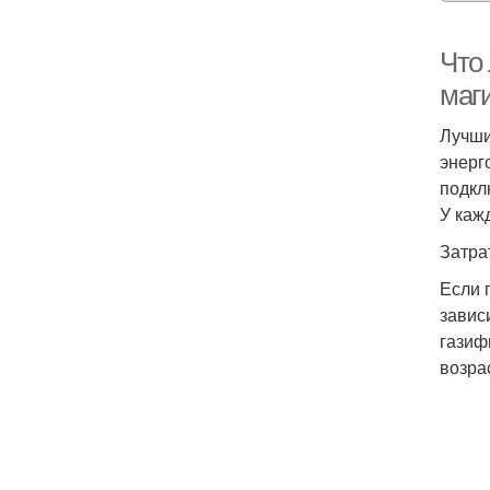
Что
маги
Лучши
энерг
подкл
У каж
Затра
Если 
завис
газиф
возра