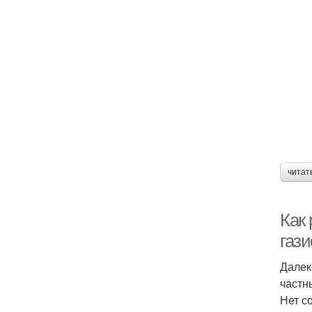
читат
Как
газ
Далек
частн
Нет с