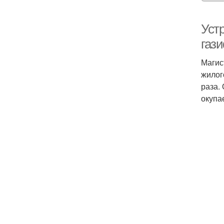
Уст
газ
Магис
жилог
раза.
окупа