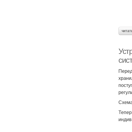
читат
Уст
сис
Перед
храни
посту
регул
Схема
Тепер
индив