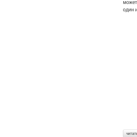
может
один 
читат