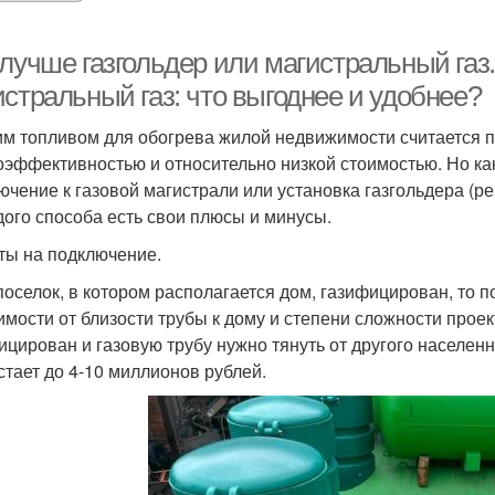
 лучше газгольдер или магистральный газ
стральный газ: что выгоднее и удобнее?
м топливом для обогрева жилой недвижимости считается п
оэффективностью и относительно низкой стоимостью. Но ка
ючение к газовой магистрали или установка газгольдера (р
дого способа есть свои плюсы и минусы.
ты на подключение.
поселок, в котором располагается дом, газифицирован, то п
имости от близости трубы к дому и степени сложности прое
ицирован и газовую трубу нужно тянуть от другого населенн
стает до 4-10 миллионов рублей.