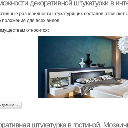
можности декоративной штукатурки в ин
ативные разновидности штукатурящих составов отличают св
 положения для всех видов.
имуществам относится:
ь дальше →
оративная штукатурка в гостиной. Мозаич