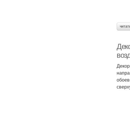
читат
Дек
воз
Декор
напра
обоев
сверх