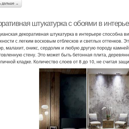
ь дальше →
оративная штукатурка с обоями в интерь
ианская декоративная штукатурка в интерьере способна ви
хности с легким восковым отблесков и светлых оттенков. Э
р, малахит, оникс, сердолик и любую другую породу камней
товленную стену. Это может быть бетонная плита, деревянн
рпичной кладке. Количество слоев от 8 до 10, не считая защ