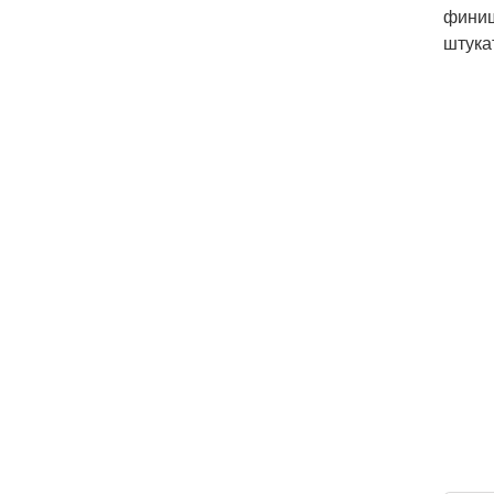
финиш
штука