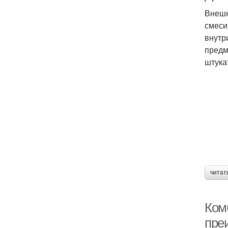
Внешн
смеси
внутр
предм
штука
читат
Ком
пре