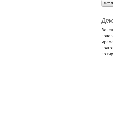
читат
Дек
Венец
повер
мрамо
подго
по ки