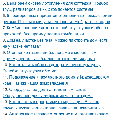
5.
Выбираем систему отопления для коттеджа. Подбор
труб, радиаторов и иных компонентов системы
6.
5 проверенных вариантов отопления коттеджа своими
руками. Плюсы и минусы теплоносителей разных видов
7.
Комбинирование декоративной штукатурки и обоев в
прихожей. Все преимущества комбинации
8.
Дом на участке без газа. Можно ли строить дом, если
на участке нет газа?
9.
Отопление газовыми баллонами и мобильным..
Преимущества газобаллонного отопления дома
10.
Как поклеить обои на декоративную штукатурку.
Оклейка штукатурки обоями
11.
Подключение к газу частного дома в Краснодарском
крае. Газификация домовладения
12.
Оборудование дома автономным газом.
Оборудование для газификации частного дома
13.
Как попасть в программу газификации. В каких
случаях нужна коллективная заявка на газификацию
14.
Автономное газовое отопление в многоквартирном