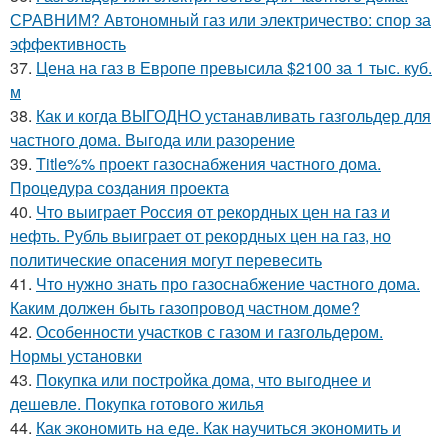
СРАВНИМ? Автономный газ или электричество: спор за
эффективность
37.
Цена на газ в Европе превысила $2100 за 1 тыс. куб.
м
38.
Как и когда ВЫГОДНО устанавливать газгольдер для
частного дома. Выгода или разорение
39.
Title%% проект газоснабжения частного дома.
Процедура создания проекта
40.
Что выиграет Россия от рекордных цен на газ и
нефть. Рубль выиграет от рекордных цен на газ, но
политические опасения могут перевесить
41.
Что нужно знать про газоснабжение частного дома.
Каким должен быть газопровод частном доме?
42.
Особенности участков с газом и газгольдером.
Нормы установки
43.
Покупка или постройка дома, что выгоднее и
дешевле. Покупка готового жилья
44.
Как экономить на еде. Как научиться экономить и