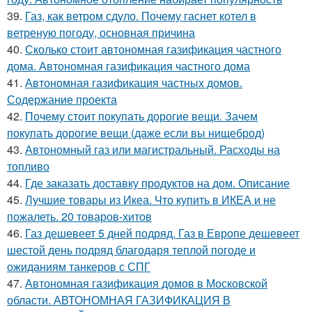
39.
Газ, как ветром сдуло. Почему гаснет котел в
ветреную погоду, основная причина
40.
Сколько стоит автономная газификация частного
дома. Автономная газификация частного дома
41.
Автономная газификация частных домов.
Содержание проекта
42.
Почему стоит покупать дорогие вещи. Зачем
покупать дорогие вещи (даже если вы нищеброд)
43.
Автономный газ или магистральный. Расходы на
топливо
44.
Где заказать доставку продуктов на дом. Описание
45.
Лучшие товары из Икеа. Что купить в ИКЕА и не
пожалеть. 20 товаров-хитов
46.
Газ дешевеет 5 дней подряд. Газ в Европе дешевеет
шестой день подряд благодаря теплой погоде и
ожиданиям танкеров с СПГ
47.
Автономная газификация домов в Московской
области. АВТОНОМНАЯ ГАЗИФИКАЦИЯ В