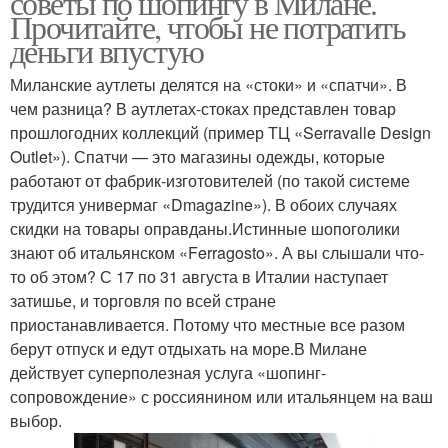
советы по шопингу в Милане.
Прочитайте, чтобы не потратить
деньги впустую
Миланские аутлеты делятся на «стоки» и «спатчи». В
чем разница? В аутлетах-стоках представлен товар
прошлогодних коллекций (пример ТЦ «Serravalle Design
Outlet»). Спатчи — это магазины одежды, которые
работают от фабрик-изготовителей (по такой системе
трудится универмаг «Dmagazine»). В обоих случаях
скидки на товары оправданы.Истинные шопоголики
знают об итальянском «Ferragosto». А вы слышали что-
то об этом? С 17 по 31 августа в Италии наступает
затишье, и торговля по всей стране
приостанавливается. Потому что местные все разом
берут отпуск и едут отдыхать на море.В Милане
действует суперполезная услуга «шопинг-
сопровождение» с россиянином или итальянцем на ваш
выбор.