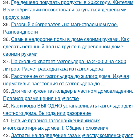
34.
Где дешево покупать продукты в 2022 году. Жителям
Великобритании посоветовали закупаться дешевыми
продуктами
35.
Газовый обогреватель на магистральном газе.
Разновидности
36.
Самые недорогие полы в доме своими руками. Как
сделать бетонный пол на грунте в деревянном доме
своими руками
37.
На сколько хватает газгольдера на 2700 и на 4800
литров. Расчет расхода газа из газгольдера
38.
Расстояние от газгольдера до жилого дома. Изучая
нормативы: расстояния от газгольдера до…
39.
Для чего нужен газгольдер в частном домовладении.
Правила размещения на участке
40.
Как и когда ВЫГОДНО устанавливать газгольдер для
частного дома. Выгода или разорение
41.
Новые правила газоснабжения жилых
многоквартирных домов. I. Общие положения
42.
Затраты на подведение газа к участку компенсируют