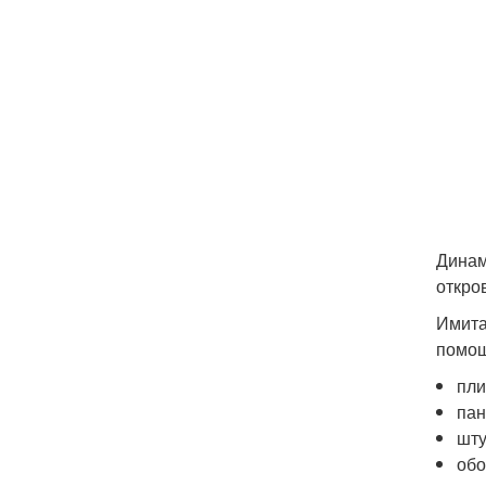
Динам
откро
Имита
помо
пли
пан
шту
обо