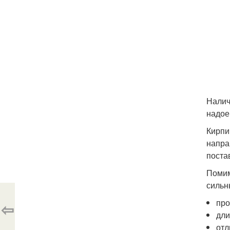
Налич
надое
Кирпи
напра
поста
Помим
сильн
про
⇦
дли
отл