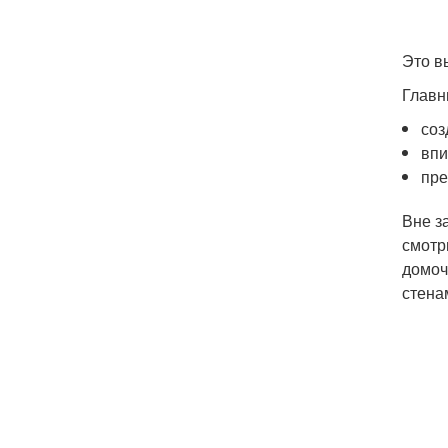
Это в
Главн
соз
впи
пре
Вне з
смотр
домоч
стена