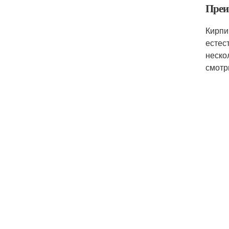
Преи
Кирпи
естес
неско
смотр