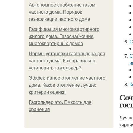
Автономное снабжение газом
частного дома. Порядок
газификации частного дома
Газификация многоквартирного
жилого дома. Газоснабжение
С
многоквартирных домов
Нормы установки газгольдера для
С
частного дома. Как правильно
и
установить газгольдер?
Эффективное отопление частного
К
дома. Какое отопление лучше:
критерии оценки
Соч
гос
Газгольдер это. Емкость для
хранения
Лучше
кирпи