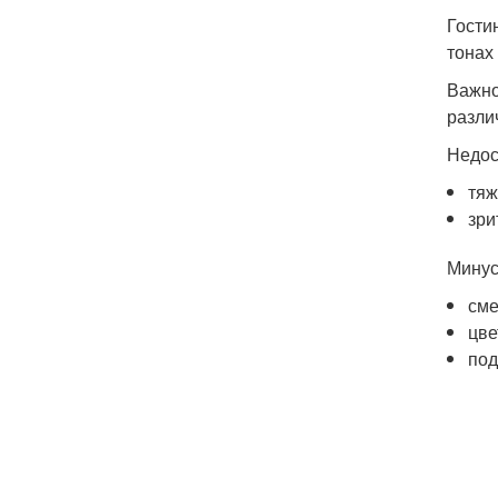
Гости
тонах
Важно
разли
Недос
тяж
зри
Минус
сме
цв
под