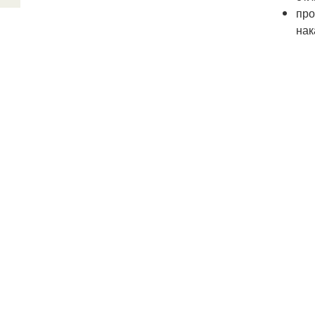
про
нак