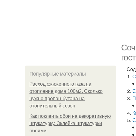
Соч
гос
Сод
Популярные материалы
С
Расход сжиженного газа на
С
отопление дома 100м2. Сколько
П
нужно пропан-бутана на
отопительный сезон
К
Как поклеить обои на декоративную
С
штукатурку. Оклейка штукатурки
обоями