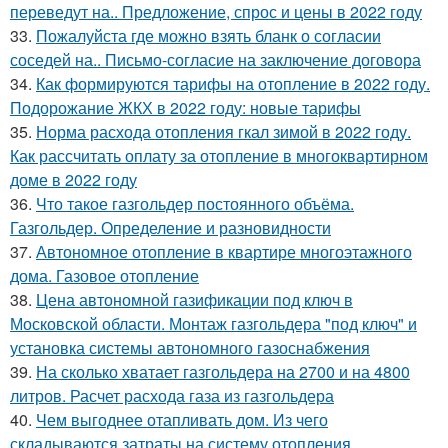
переведут на.. Предложение, спрос и цены в 2022 году
33.
Пожалуйста где можно взять бланк о согласии
соседей на.. Письмо-согласие на заключение договора
34.
Как формируются тарифы на отопление в 2022 году.
Подорожание ЖКХ в 2022 году: новые тарифы
35.
Норма расхода отопления гкал зимой в 2022 году.
Как рассчитать оплату за отопление в многоквартирном
доме в 2022 году
36.
Что такое газгольдер постоянного объёма.
Газгольдер. Определение и разновидности
37.
Автономное отопление в квартире многоэтажного
дома. Газовое отопление
38.
Цена автономной газификации под ключ в
Московской области. Монтаж газгольдера "под ключ" и
установка системы автономного газоснабжения
39.
На сколько хватает газгольдера на 2700 и на 4800
литров. Расчет расхода газа из газгольдера
40.
Чем выгоднее отапливать дом. Из чего
складываются затраты на систему отопления