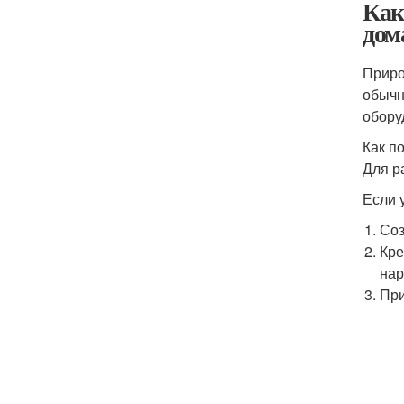
Как
дом
Приро
обычн
обору
Как п
Для р
Если 
Соз
Кре
нар
При