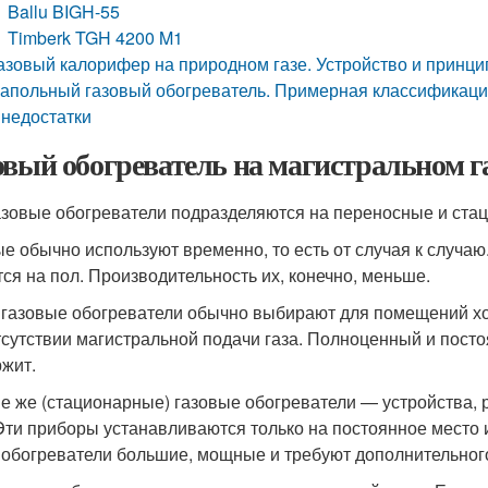
Ballu BIGH-55
Timberk TGH 4200 M1
азовый калорифер на природном газе. Устройство и принци
апольный газовый обогреватель. Примерная классификация
 недостатки
овый обогреватель на магистральном га
азовые обогреватели подразделяются на переносные и ста
е обычно используют временно, то есть от случая к случаю
тся на пол. Производительность их, конечно, меньше.
 газовые обогреватели обычно выбирают для помещений хоз
тсутствии магистральной подачи газа. Полноценный и посто
жит.
е же (стационарные) газовые обогреватели — устройства, 
 Эти приборы устанавливаются только на постоянное место 
 обогреватели большие, мощные и требуют дополнительног