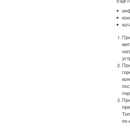
Еще г
инф
кон
кат
При
мет
наг
уст
При
гор
кон
пос
пар
При
пре
Топ
по 