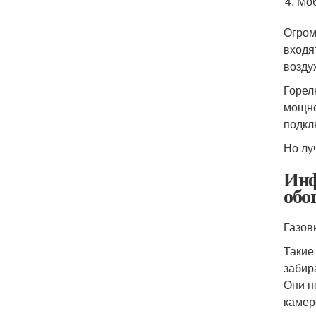
Моб
Огром
входя
возду
Горел
мощно
подкл
Но лу
Инф
обо
Газов
Такие
забир
Они н
камер