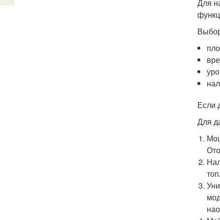
Для н
функц
Выбор
пло
вре
уро
нал
Если 
Для д
Мощ
Ото
Нал
топ
Уни
мод
нао