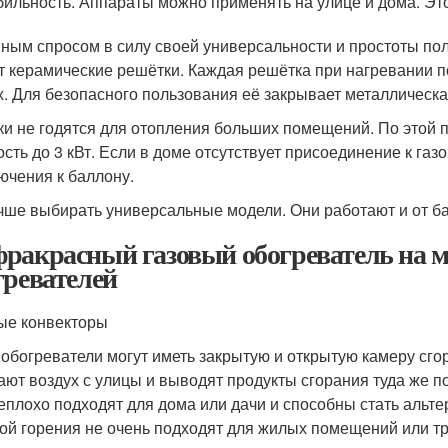
ильность. Аппараты можно применять на улице и дома. Эт
ным спросом в силу своей универсальности и простоты пол
т керамические решётки. Каждая решётка при нагревании
х. Для безопасного пользования её закрывает металлическа
ки не годятся для отопления больших помещений. По этой
сть до 3 кВт. Если в доме отсутствует присоединение к газ
ючения к баллону.
чше выбирать универсальные модели. Они работают и от ба
ракрасный газовый обогреватель на м
гревателей
ые конвекторы
 обогреватели могут иметь закрытую и открытую камеру сго
ают воздух с улицы и выводят продукты сгорания туда же п
еплохо подходят для дома или дачи и способны стать альте
ой горения не очень подходят для жилых помещений или т