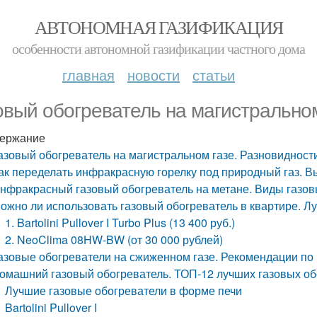
АВТОНОМНАЯ ГАЗИФИКАЦИЯ
особенности автономной газификации частного дома
главная
новости
статьи
овый обогреватель на магистральном
ержание
азовый обогреватель на магистральном газе. Разновидност
ак переделать инфракрасную горелку под природный газ. В
нфракрасный газовый обогреватель на метане. Виды газов
ожно ли использовать газовый обогреватель в квартире. Л
1. Bartolini Pullover I Turbo Plus (13 400 руб.)
2. NeoClima 08HW-BW (от 30 000 рублей)
азовые обогреватели на сжиженном газе. Рекомендации по
омашний газовый обогреватель. ТОП-12 лучших газовых о
Лучшие газовые обогреватели в форме печи
Bartolini Pullover I