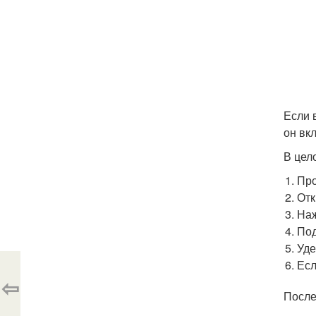
Если 
он вк
В цел
Про
Отк
Наж
Под
Уде
Есл
⇦
После