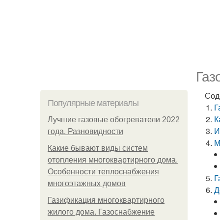
Газ
Сод
Популярные материалы
Г
К
Лучшие газовые обогреватели 2022
И
года. Разновидности
М
Какие бывают виды систем
отопления многоквартирного дома.
Особенности теплоснабжения
Г
многоэтажных домов
Д
Газификация многоквартирного
жилого дома. Газоснабжение