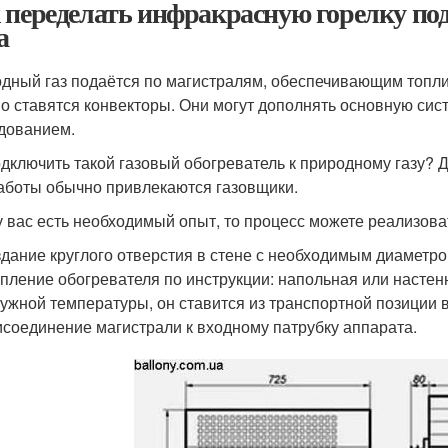
 переделать инфракрасную горелку под
а
дный газ подаётся по магистралям, обеспечивающим топли
о ставятся конвекторы. Они могут дополнять основную сис
дованием.
одключить такой газовый обогреватель к природному газу? Д
аботы обычно привлекаются газовщики.
у вас есть необходимый опыт, то процесс можете реализов
дание круглого отверстия в стене с необходимым диаметро
пление обогревателя по инструкции: напольная или настенн
ужной температуры, он ставится из транспортной позиции 
соединение магистрали к входному патрубку аппарата.