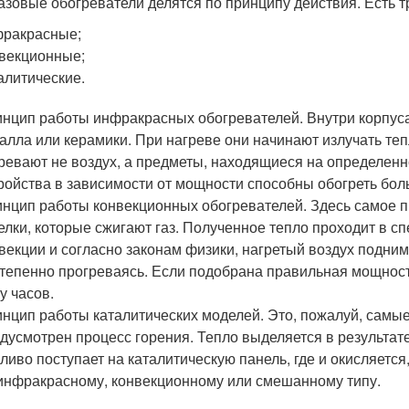
азовые обогреватели делятся по принципу действия. Есть т
ракрасные;
векционные;
алитические.
нцип работы инфракрасных обогревателей. Внутри корпуса
алла или керамики. При нагреве они начинают излучать те
ревают не воздух, а предметы, находящиеся на определенн
ройства в зависимости от мощности способны обогреть бо
нцип работы конвекционных обогревателей. Здесь самое пр
елки, которые сжигают газ. Полученное тепло проходит в 
векции и согласно законам физики, нагретый воздух подним
тепенно прогреваясь. Если подобрана правильная мощност
у часов.
нцип работы каталитических моделей. Это, пожалуй, самые
дусмотрен процесс горения. Тепло выделяется в результат
ливо поступает на каталитическую панель, где и окисляетс
инфракрасному, конвекционному или смешанному типу.