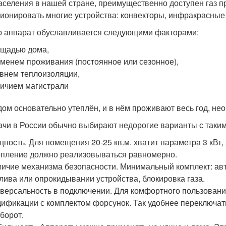
аселения в нашей стране, преимущественно доступен газ пр
ионировать многие устройства: конвекторы, инфракрасные п
 аппарат обуславливается следующими факторами:
щадью дома,
менем проживания (постоянное или сезонное),
внем теплоизоляции,
ичием магистрали
дом основательно утеплён, и в нём проживают весь год, нео
ачи в России обычно выбирают недорогие варианты с таким
ность. Для помещения 20-25 кв.м. хватит параметра 3 кВт, 
пление должно реализовываться равномерно.
ичие механизма безопасности. Минимальный комплект: ав
лива или опрокидывании устройства, блокировка газа.
версальность в подключении. Для комфортного пользовани
ификации с комплектом форсунок. Так удобнее переключать
борот.