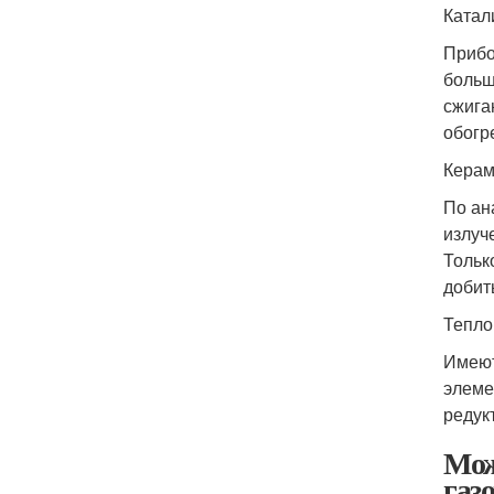
Катал
Прибо
больш
сжига
обогр
Керам
По ан
излуч
Тольк
добит
Тепло
Имеют
элеме
редук
Мож
газ