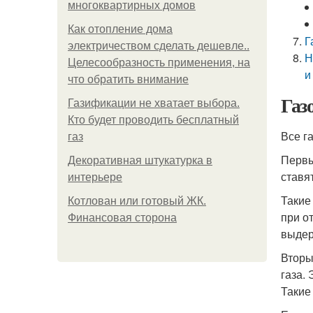
многоквартирных домов
Как отопление дома
Г
электричеством сделать дешевле..
Н
Целесообразность применения, на
и
что обратить внимание
Газ
Газификации не хватает выбора.
Кто будет проводить бесплатный
Все г
газ
Первы
Декоративная штукатурка в
ставя
интерьере
Такие
Котлован или готовый ЖК.
при о
Финансовая сторона
выдер
Вторы
газа.
Такие