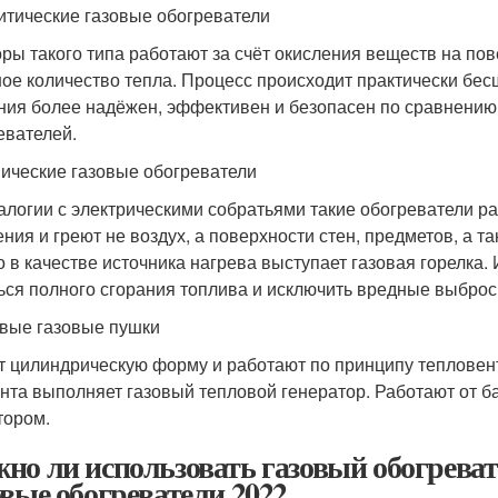
итические газовые обогреватели
ры такого типа работают за счёт окисления веществ на пов
ое количество тепла. Процесс происходит практически бес
ния более надёжен, эффективен и безопасен по сравнени
евателей.
ические газовые обогреватели
алогии с электрическими собратьями такие обогреватели ра
ения и греют не воздух, а поверхности стен, предметов, а
о в качестве источника нагрева выступает газовая горелка
ься полного сгорания топлива и исключить вредные выброс
вые газовые пушки
 цилиндрическую форму и работают по принципу тепловент
нта выполняет газовый тепловой генератор. Работают от б
тором.
но ли использовать газовый обогреват
овые обогреватели 2022