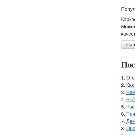
Попул
Карка
Может
качес
читат
Пос
1.
Ото
2.
Как
3.
Чем
4.
Бел
5.
Рас
6.
Поч
7.
Дек
8.
Обо