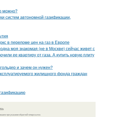
но можно?
ки систем автономной газификации,
ытия
докс в переломе цен на газ в Европе
одна моя знакомая (не в Москве) сейчас живет с
чили ее квартиру от газа. А купить новую плиту
гольдер и зачем он нужен?
 эксплуатируемого жилищного фонда граждан
 газификацию
язь
решено при указании обратной гиперссылки.