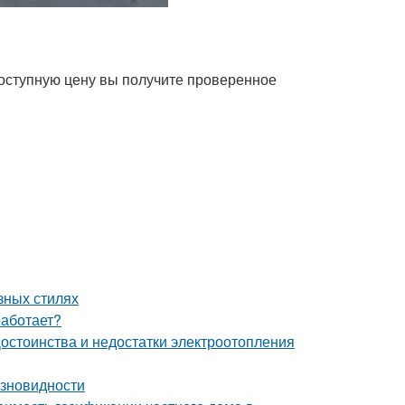
доступную цену вы получите проверенное
зных стилях
работает?
остоинства и недостатки электроотопления
азновидности