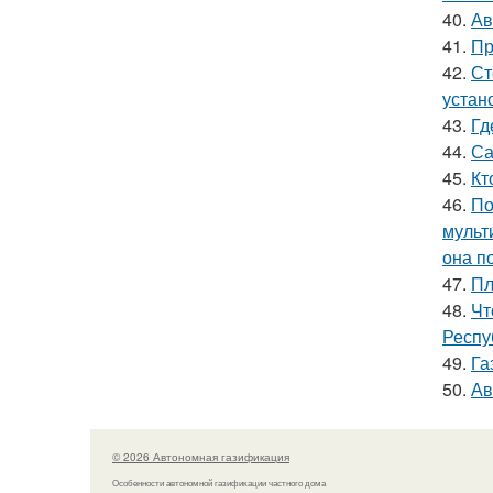
40.
Ав
41.
Пр
42.
Ст
устан
43.
Гд
44.
Са
45.
Кт
46.
По
мульт
она по
47.
Пл
48.
Чт
Респу
49.
Га
50.
Ав
© 2026 Автономная газификация
Особенности автономной газификации частного дома