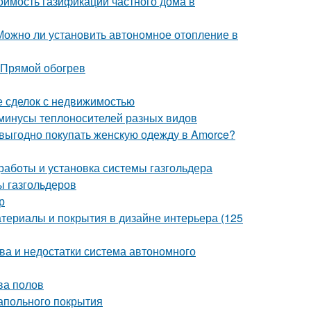
оимость газификации частного дома в
 Можно ли установить автономное отопление в
 Прямой обогрев
е сделок с недвижимостью
 минусы теплоносителей разных видов
 выгодно покупать женскую одежду в Amorce?
аботы и установка системы газгольдера
ы газгольдеров
р
териалы и покрытия в дизайне интерьера (125
а и недостатки система автономного
ва полов
напольного покрытия