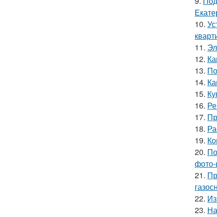
9.
Под
Екате
10.
Ус
кварт
11.
Эл
12.
Ка
13.
По
14.
Ка
15.
Ку
16.
Ре
17.
Пр
18.
Ра
19.
Ко
20.
По
фото-
21.
Пр
газос
22.
Из
23.
На