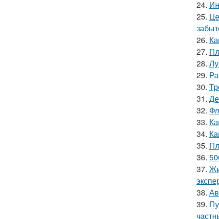
24.
Ин
25.
Це
забыт
26.
Ка
27.
Пл
28.
Лу
29.
Ра
30.
Тр
31.
Де
32.
Фл
33.
Ка
34.
Ка
35.
Пл
36.
50
37.
Жи
экспе
38.
Ав
39.
Пу
частн