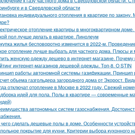
ключение к газу частного дома в Свердловской области. Ст
ринбурге и в Свердловской области
тановка индивидуального отопления в квартире по закону.
ире?
ектрическое отопление квартиры в многоквартирном доме.
кой пол лучше делать в квартире. Линолеум
купка жилья бесповоротно изменится в 2022-м. Проведени
кое отопление лучше выбрать для частного дома. Плюсы и
пить женскую одежду дешево в интернет-магазине. Почему
йтинг интернет-магазинов дешевой одежды. Топ-8. O STIN
инцип работы автономной системы газификации. Принцип р
счет объема газгольдера загородного дома от Экорост. Вид
гда отключат отопление в Москве в 2022 году. Свежий номе
дборка идей для пола. Полы в квартире — современные ма
идей)
еимущества автономных систем газоснабжения. Достоинств
набжения.
 чего сделать дешевые полы в доме. Особенности устройст
польное покрытие для кухни. Критерии выбора кухонного 