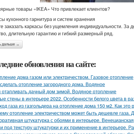
ярные товары «IKEA» Что привлекает клиентов?
сы кухонного гарнитура и систем хранения
е заказать каркасы без ущемления индивидуальности. За 
тво, длительную гарантию и гибкий размерный ряд.
ь дальше →
ледние обновления на сайте:
пление дома газом или электричеством. Газовое отопление
 сделать отопление загородного дома. Водяное
 отапливать дачный дом зимой. Водяное отопление
ые стены в интерьере 2022. Особенности белого цвета в ра
ход газа из газгольдера на отопление дома 150 м2. Как это 
ему отопление электричеством может быть дешевле газа. Д
оративная штукатурка с обоями в интерьере. Венецианская
и под текстуру штукатурки и их применение в интерьере. Р