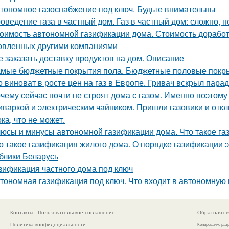
тономное газоснабжение под ключ. Будьте внимательны
оведение газа в частный дом. Газ в частный дом: сложно, 
оимость автономной газификации дома. Стоимость доработ
овленных другими компаниями
е заказать доставку продуктов на дом. Описание
мые бюджетные покрытия пола. Бюджетные половые покр
о виноват в росте цен на газ в Европе. Гривач вскрыл пара
чему сейчас почти не строят дома с газом. Именно поэтому 
иваркой и электрическим чайником. Пришли газовики и отклю
ка, что не может.
юсы и минусы автономной газификации дома. Что такое газ
о такое газификация жилого дома. О порядке газификации
блики Беларусь
зификация частного дома под ключ
тономная газификация под ключ. Что входит в автономную
Контакты
Пользовательское соглашение
Обратная св
Политика конфидециальности
Копирование раз