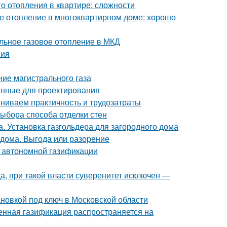
о отопления в квартире: сложности
е отопление в многоквартирном доме: хорошо
альное газовое отопление в МКД
ния
ние магистрального газа
анные для проектирования
вниваем практичность и трудозатраты
ыбора способа отделки стен
а. Установка газгольдера для загородного дома
 дома. Выгода или разорение
 автономной газификации
а, при такой власти суверенитет исключен —
ановкой под ключ в Московской области
ренная газификация распространяется на