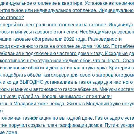
дивидуальное отопление в квартире. Установка автономног
нтральное или индивидуальное отопление. Индивидуально
ое старое?
к перейти с центрального отопления на газовое. Индивиду
юсы и минусы газового отопления. Необходимые разреше
чшие газовые обогреватели 2022 года. Разновидности
сход сжиженного газа на отопление дома 100 м2. Потребле
ебования к подключению частного дома к газу. Исходные д
коративная штукатурка или жидкие обои, что выбрать. Сра
изелиновые обои или декоративная штукатурка. Критерии в
к подобрать объём газгольдера для своего загородного дом
к и когда ВЫГОДНО устанавливать газгольдер для частного
юсы и минусы автономного газоснабжения. Минусы систем
0 тысяч рублей за. Король минималок: от 38 тысяч
знь в Молдавии хуже некуда. Жизнь в Молдавии хуже некуд
рт
тономная газификация по выгодной цене. Газгольдер с уст
тин поручил создать план газификации домов. Путин: уско
ые дома