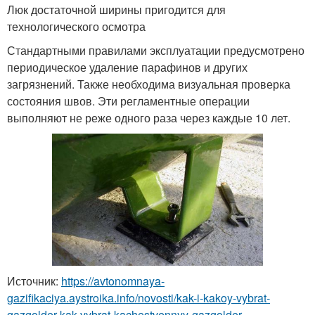
Люк достаточной ширины пригодится для
технологического осмотра
Стандартными правилами эксплуатации предусмотрено
периодическое удаление парафинов и других
загрязнений. Также необходима визуальная проверка
состояния швов. Эти регламентные операции
выполняют не реже одного раза через каждые 10 лет.
Источник:
https://avtonomnaya-
gazifikaciya.aystroika.info/novosti/kak-i-kakoy-vybrat-
gazgolder-kak-vybrat-kachestvennyy-gazgolder