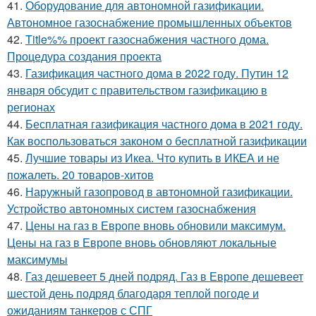
41.
Оборудование для автономной газификации.
Автономное газоснабжение промышленных объектов
42.
Title%% проект газоснабжения частного дома.
Процедура создания проекта
43.
Газификация частного дома в 2022 году. Путин 12
января обсудит с правительством газификацию в
регионах
44.
Бесплатная газификация частного дома в 2021 году.
Как воспользоваться законом о бесплатной газификации
45.
Лучшие товары из Икеа. Что купить в ИКЕА и не
пожалеть. 20 товаров-хитов
46.
Наружный газопровод в автономной газификации.
Устройство автономных систем газоснабжения
47.
Цены на газ в Европе вновь обновили максимум.
Цены на газ в Европе вновь обновляют локальные
максимумы
48.
Газ дешевеет 5 дней подряд. Газ в Европе дешевеет
шестой день подряд благодаря теплой погоде и
ожиданиям танкеров с СПГ