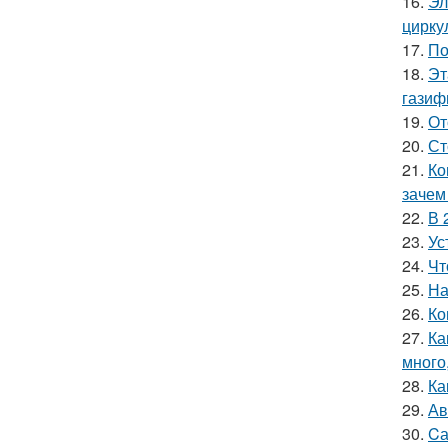
16.
Эл
цирку
17.
По
18.
Эт
газиф
19.
От
20.
Ст
21.
Ко
зачем
22.
В 
23.
Ус
24.
Чт
25.
На
26.
Ко
27.
Ка
много
28.
Ка
29.
Ав
30.
Cа