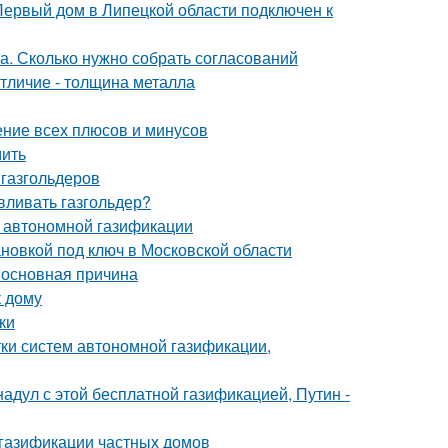
Первый дом в Липецкой области подключен к
а. Сколько нужно собрать согласований
тличие - толщина металла
ние всех плюсов и минусов
мить
газгольдеров
авливать газгольдер?
 автономной газификации
ановкой под ключ в Московской области
, основная причина
к дому
ки
ки систем автономной газификации,
 надул с этой бесплатной газификацией, Путин -
к газификации частных домов