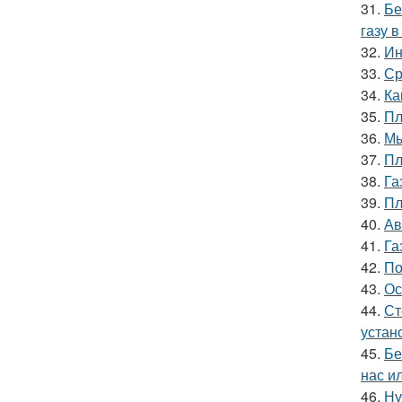
31.
Бе
газу 
32.
Ин
33.
Ср
34.
Ка
35.
Пл
36.
Мы
37.
Пл
38.
Га
39.
Пл
40.
Ав
41.
Га
42.
По
43.
Ос
44.
Ст
устан
45.
Бе
нас и
46.
Ну