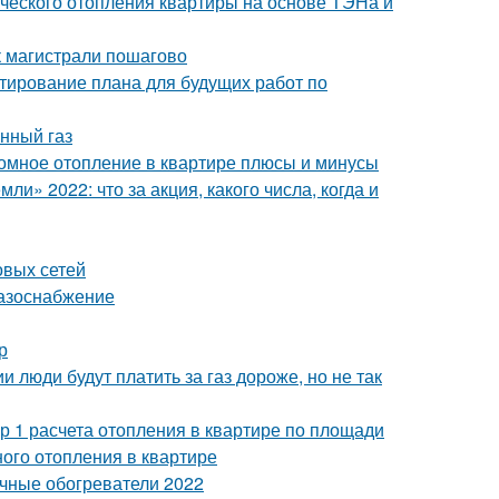
ического отопления квартиры на основе ТЭНа и
к магистрали пошагово
тирование плана для будущих работ по
енный газ
номное отопление в квартире плюсы и минусы
ли» 2022: что за акция, какого числа, когда и
овых сетей
газоснабжение
р
 люди будут платить за газ дороже, но не так
р 1 расчета отопления в квартире по площади
ого отопления в квартире
чные обогреватели 2022