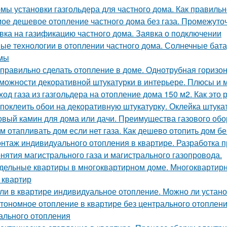
мы установки газгольдера для частного дома. Как правильн
ое дешевое отопление частного дома без газа. Промежуто
вка на газификацию частного дома. Заявка о подключении
ые технологии в отоплении частного дома. Солнечные бат
мы
 правильно сделать отопление в доме. Однотрубная горизо
можности декоративной штукатурки в интерьере. Плюсы и 
ход газа из газгольдера на отопление дома 150 м2. Как это 
 поклеить обои на декоративную штукатурку. Оклейка штука
овый камин для дома или дачи. Преимущества газового об
м отапливать дом если нет газа. Как дешево отопить дом б
нтаж индивидуального отопления в квартире. Разработка 
нятия магистрального газа и магистрального газопровода.
дельные квартиры в многоквартирном доме. Многоквартирн
 квартир
ли в квартире индивидуальное отопление. Можно ли устан
тономное отопление в квартире без центрального отоплени
ального отопления