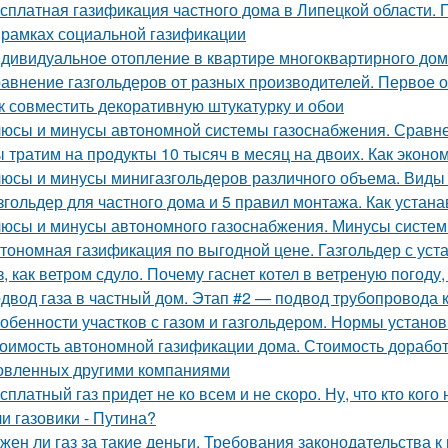
сплатная газификация частного дома в Липецкой области. 
в рамках социальной газификации
дивидуальное отопление в квартире многоквартирного дом
авнение газгольдеров от разных производителей. Первое о
к совместить декоративную штукатурку и обои
юсы и минусы автономной системы газоснабжения. Сравне
 тратим на продукты 10 тысяч в месяц на двоих. Как эконо
юсы и минусы минигазгольдеров различного объема. Виды 
згольдер для частного дома и 5 правил монтажа. Как устан
юсы и минусы автономного газоснабжения. Минусы систем
тономная газификация по выгодной цене. Газгольдер с уст
з, как ветром сдуло. Почему гаснет котел в ветреную погоду
двод газа в частный дом. Этап #2 — подвод трубопровода 
обенности участков с газом и газгольдером. Нормы установ
оимость автономной газификации дома. Стоимость доработ
овленных другими компаниями
сплатный газ придет не ко всем и не скоро. Ну, что кто кого
ли газовики - Путина?
жен ли газ за такие деньги. Требования законодательства 