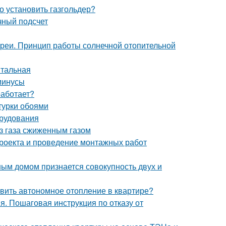
о установить газгольдер?
чный подсчет
ареи. Принцип работы солнечной отопительной
нтальная
минусы
работает?
турки обоями
орудования
ез газа сжиженным газом
проекта и проведение монтажных работ
ым домом признается совокупность двух и
овить автономное отопление в квартире?
я. Пошаговая инструкция по отказу от