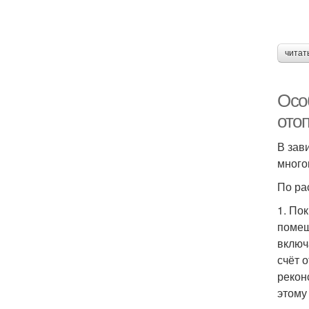
читат
Осо
ото
В зав
много
По ра
1. По
помещ
включ
счёт 
рекон
этому