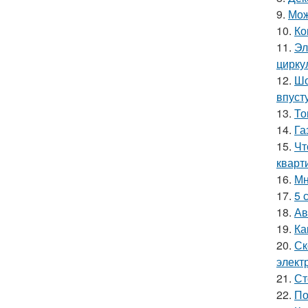
9.
Мож
10.
Ко
11.
Эл
цирку
12.
Шо
впуст
13.
То
14.
Га
15.
Чт
кварт
16.
Мн
17.
5 
18.
Ав
19.
Ка
20.
Ск
элект
21.
Ст
22.
По