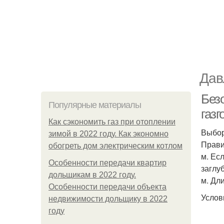
Дав
Без
Популярные материалы
газг
Как сэкономить газ при отоплении
Выбор
зимой в 2022 году. Как экономно
Прави
обогреть дом электрическим котлом
м. Ес
Особенности передачи квартир
заглу
дольщикам в 2022 году.
м. Дл
Особенности передачи объекта
Услов
недвижимости дольщику в 2022
году