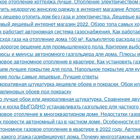
кое отопление коттеджа лучше. Отопление электричеством
пить недорогую женскую одежду в интернет магазине Amorce.
к дешево отопить дом без газа и электричества. Дешевые 
мый дешевый интернет магазин 2022. Обзор топа самых хо
к работает автономная система газоснабжения. Как работа
сход газа на отопление дома 100 м². Калькулятор расхода г
дорогое решение для промышленного пола. Критерии выбо
юсы и минусы автономного газгольдера для дома. Плюсы 
зовое автономное отопление в квартире. Как установить га
ем лучшее покрытие для пола. Напольное покрытие для ку
кие полы самые дешевые. Лучшие ответы
коративная штукатурка дешевле обоев и покраски. Обои или
зелиновых обоев под покраску
о лучше обои или декоративная штукатурка. Сравнение дв
к и когда ВЫГОДНО устанавливать газгольдер для частного
зовое отопление в многоквартирном доме. Недостатки газо
к провести автономный газ в частном доме. Особенности о
тономное газовое отопление в квартире в 2022 году. Авто
 какого этажа газифицируют дома. Почему многоэтажные ж