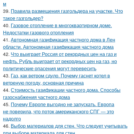
м
39.
Правила размещения газгольдера на участке. Что
такое газгольдер?
40.
Газовое отопление в многоквартирном доме.
Недостатки газового отопления
41.
Автономная газификация частного дома в Лен
области. Автономная газификация частного дома
42.
Что выиграет Россия от рекордных цен на газ и
нефть. Рубль выиграет от рекордных цен на газ, но
политические опасения могут перевесить
43.
Газ, как ветром сдуло. Почему гаснет котел в
ветреную погоду, основная причина
44.
Стоимость газификации частного дома. Способы
газоснабжения частного дома
45.
Почему Европе выгодно не запускать. Европа
не поверила, что поток американского СПГ — это
надолго
46.
Выбор материалов для стен. Что следует учитывать
при выборе материала для стен