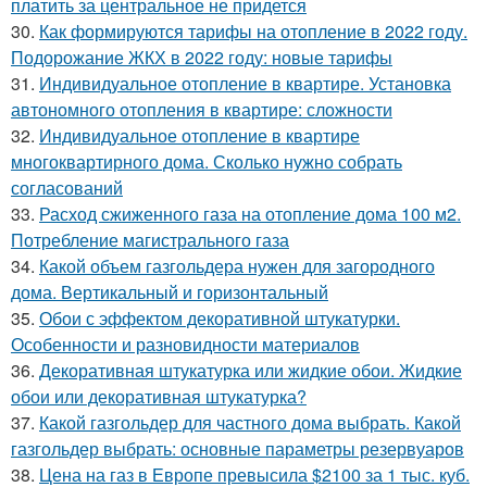
платить за центральное не придется
30.
Как формируются тарифы на отопление в 2022 году.
Подорожание ЖКХ в 2022 году: новые тарифы
31.
Индивидуальное отопление в квартире. Установка
автономного отопления в квартире: сложности
32.
Индивидуальное отопление в квартире
многоквартирного дома. Сколько нужно собрать
согласований
33.
Расход сжиженного газа на отопление дома 100 м2.
Потребление магистрального газа
34.
Какой объем газгольдера нужен для загородного
дома. Вертикальный и горизонтальный
35.
Обои с эффектом декоративной штукатурки.
Особенности и разновидности материалов
36.
Декоративная штукатурка или жидкие обои. Жидкие
обои или декоративная штукатурка?
37.
Какой газгольдер для частного дома выбрать. Какой
газгольдер выбрать: основные параметры резервуаров
38.
Цена на газ в Европе превысила $2100 за 1 тыс. куб.