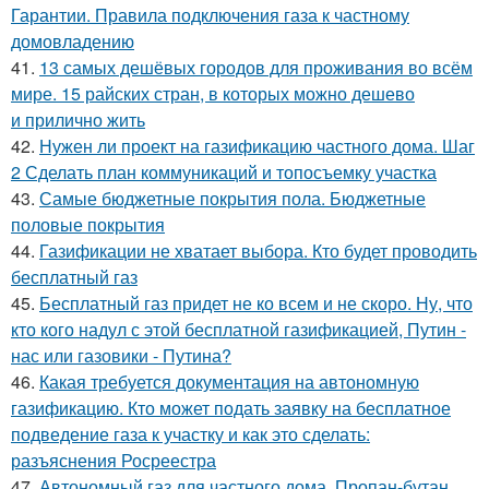
Гарантии. Правила подключения газа к частному
домовладению
41.
13 самых дешёвых городов для проживания во всём
мире. 15 райских стран, в которых можно дешево
и прилично жить
42.
Нужен ли проект на газификацию частного дома. Шаг
2 Сделать план коммуникаций и топосъемку участка
43.
Самые бюджетные покрытия пола. Бюджетные
половые покрытия
44.
Газификации не хватает выбора. Кто будет проводить
бесплатный газ
45.
Бесплатный газ придет не ко всем и не скоро. Ну, что
кто кого надул с этой бесплатной газификацией, Путин -
нас или газовики - Путина?
46.
Какая требуется документация на автономную
газификацию. Кто может подать заявку на бесплатное
подведение газа к участку и как это сделать:
разъяснения Росреестра
47.
Автономный газ для частного дома. Пропан-бутан