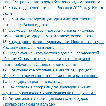
газа. Обогрев частного дома без газа жидким топливом
12.
Когда подешевеет жилье в России в 2022 году. Не тот
расчет
13.
Обои под текстуру штукатурки и их применение в
интерьере. Разновидности
14.
Совмещение обоев и декоративной штукатурки.
Обои под штукатурку —, что это такое, особенности
15.
Когда рухнет рынок недвижимости. Покупки квартир в
России упали, аренда взлетела
16.
Подключение к газу частного дома в Свердловской
области. Стоимость газификации частного дома в
Екатеринбурге и в Свердловской области
17.
Электрическое отопление в квартире. Процесс
сборки электрического отопления квартиры на основе
ТЭНа и циркуляционного насоса
18.
Как попасть в программу газификации. В каких
случаях нужна коллективная заявка на газификацию
19.
Автономная газификация дома газгольдером.
Сколько стоит сам газгольдер