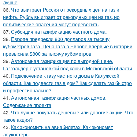
лучше
36.
Что выиграет Россия от рекордных цен на газ и
нефть. Рубль выиграет от рекордных цен на газ, но
политические опасения могут перевесить
37.
Субсидия на газификацию частного дома.
38.
Европе предрекли 800 долларов за тысячу
кубометров газа. Цена газа в Европе впервые в истории
превысила $800 за тысячу кубометров
39.
Автономная газификация по выгодной цене.
Газгольдер с установкой под ключ в Московской области
40.
Подключение к газу частного дома в Калужской
области. Как подвести газ в дом? Как сделать газ быстро
и профессионально?
41.
Автономная газификация частных домов.
Содержание проекта
42.
Что лучше-покупать дешевые или дорогие акции. Что
такое акция?
43.
Как экономить на авиабилетах. Как экономят
лоукостеры