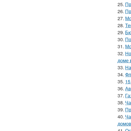
25.
Пр
26.
Пр
27.
Мо
28.
Те
29.
Бю
30.
По
31.
Мо
32.
Но
доме 
33.
На
34.
Фл
35.
15
36.
Ав
37.
Га
38.
Ча
39.
Пр
40.
Ча
домо
41.
Ос