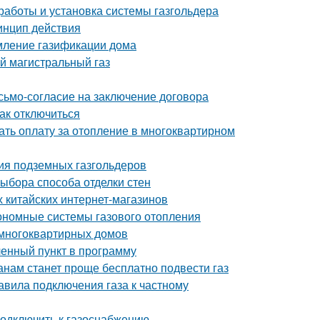
аботы и установка системы газгольдера
инцип действия
мление газификации дома
й магистральный газ
исьмо-согласие на заключение договора
Как отключиться
тать оплату за отопление в многоквартирном
ия подземных газгольдеров
ыбора способа отделки стен
х китайских интернет-магазинов
ономные системы газового отопления
 многоквартирных домов
ленный пункт в программу
нам станет проще бесплатно подвести газ
авила подключения газа к частному
подключить к газоснабжению