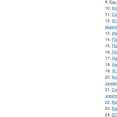
9.
Как
10.
Кл
11.
Ск
12.
Ус
кварт
13.
Ин
14.
По
15.
По
16.
По
17.
На
18.
Ав
19.
Ус
20.
Ко
зачем
21.
Ск
элект
22.
Ко
23.
Ка
24.
От