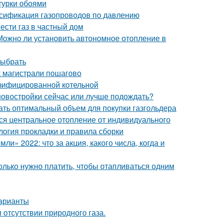
турки обоями
ссификация газопроводов по давлению
ести газ в частный дом
 Можно ли установить автономное отопление в
выбрать
к магистрали пошагово
газифицированной котельной
 новостройки сейчас или лучше подождать?
тать оптимальный объем для покупки газгольдера
ся центральное отопление от индивидуального
логия прокладки и правила сборки
ли» 2022: что за акция, какого числа, когда и
олько нужно платить, чтобы отапливаться одним
варианты
 отсутствии природного газа.