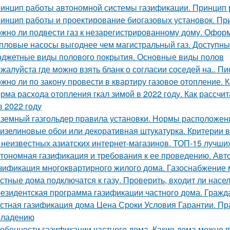
инцип работы автономной системы газификации. Принцип р
инцип работы и проектирование биогазовых установок. Пр
жно ли подвести газ к незарегистрированному дому. Офор
пловые насосы выгоднее чем магистральный газ. Доступны
джетные виды полового покрытия. Основные виды полов
жалуйста где можно взять бланк о согласии соседей на.. П
жно ли по закону провести в квартиру газовое отопление. 
рма расхода отопления гкал зимой в 2022 году. Как рассчи
в 2022 году
земный газгольдер правила установки. Нормы расположен
изелиновые обои или декоративная штукатурка. Критерии в
 неизвестных азиатских интернет-магазинов. ТОП-15 лучши
тономная газификация и требования к ее проведению. Авт
зификация многоквартирного жилого дома. Газоснабжение
стные дома подключатся к газу. Проверить, входит ли насе
езидентская программа газификации частного дома. Гражда
стная газификация дома Цена Сроки Условия Гарантии. Пр
владению
обенности газификации частного дома. Какие дома можно 