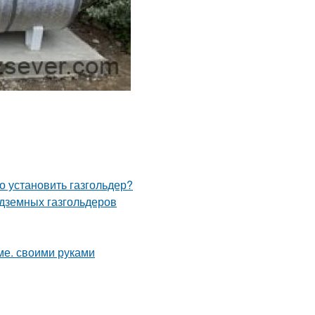
о установить газгольдер?
одземных газгольдеров
ме. своими руками