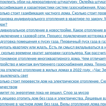
 поклеить обои на декоративную штукатурку. Оклейка штука
ассификация и характеристики систем газоснабжения. Кла
олько стоит газификация частного дома. Сколько стоит пров
тановка индивидуального отопления в квартире по закону.
ире?
дивидуальное отопление в новостройке. Какое отопление 
дключение к газовой сети. Процесс подключения коттеджа 
дготовка помещения к пуску газа. Первичный пуск газа в 
купать квартиру или ждать. Есть ли смысл вкладываться в
 сколько времени хватит заправки газгольдера. Как рассчи
тономное отопление многоквартирного дома. Чем отличает
тройство и монтаж внутреннего газоснабжения дома. Техно
гда отключат отопление в жилых домах в 2022 году. «Час Зем
 выключать свет
олько стоит перевести дом на электрическое отопление. Ск
ричеством
митет по энергетике пока не решил. Спор за мусор
к дешево отопить дом без газа и электричества. Дешевые 
опление в частном доме без газа. Виды отопления дома при