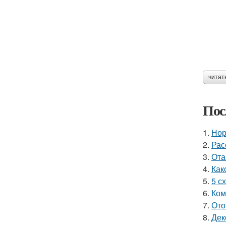
читат
Пос
1.
Нор
2.
Рас
3.
Ота
4.
Как
5.
5 с
6.
Ком
7.
Ото
8.
Дек