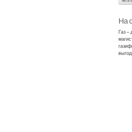
читат
На с
Газ –
магис
газиф
выгод