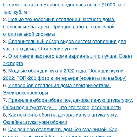
Стоимость газа в Европе поднялась выше $1000 за 1
тыс. куб. м
2.
Новые технологии в отоплении частного дома.
Солнечные батареи. Принцип работы солнечной
отопительной системы
3.
Сравнительный обзор видов систем отопления для
частного дома. Отопление углем
4.
Отопление частного дома варианты, что лучше. Совет
эксперта
5.
Модные обои для кухни 2022 года. Обои для кухни
2022: ТОП-200 фото в интерьере (+советы по выбору)
6.
7 способов отопления дома электричеством.
Электроконвекторы
7.
Правила выбора обоев под декоративную штукатурку.
Обои под штукатурку —, что это такое, особенности
8.
Как поклеить обои на декоративную штукатурку.
Оклейка штукатурки обоями
9.
Как дешево отапливать дом без газа зимой. Как
отопить дачу зимой без газа твердым топливом