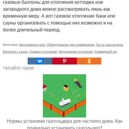
газовые баллоны для отопления коттеджа или
загородного дома можно рассматривать лишь как
временную меру. А вот газовое отопление бани или
сауны организовать с помощью них возможно и на
более длительный период.
Категории:
Автономные газы
,
Оборудование для газификации
,
Газ из газгольдера
,
Баллоны с газом
,
Газовое отопление
,
Автономное отопление
,
Сжиженный газ
Читайте также
Нормы установки газгольдера для частного дома. Как
правильно установить газгольдер?