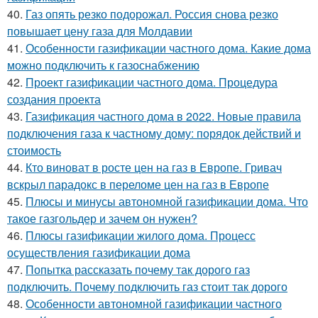
40.
Газ опять резко подорожал. Россия снова резко
повышает цену газа для Молдавии
41.
Особенности газификации частного дома. Какие дома
можно подключить к газоснабжению
42.
Проект газификации частного дома. Процедура
создания проекта
43.
Газификация частного дома в 2022. Новые правила
подключения газа к частному дому: порядок действий и
стоимость
44.
Кто виноват в росте цен на газ в Европе. Гривач
вскрыл парадокс в переломе цен на газ в Европе
45.
Плюсы и минусы автономной газификации дома. Что
такое газгольдер и зачем он нужен?
46.
Плюсы газификации жилого дома. Процесс
осуществления газификации дома
47.
Попытка рассказать почему так дорого газ
подключить. Почему подключить газ стоит так дорого
48.
Особенности автономной газификации частного