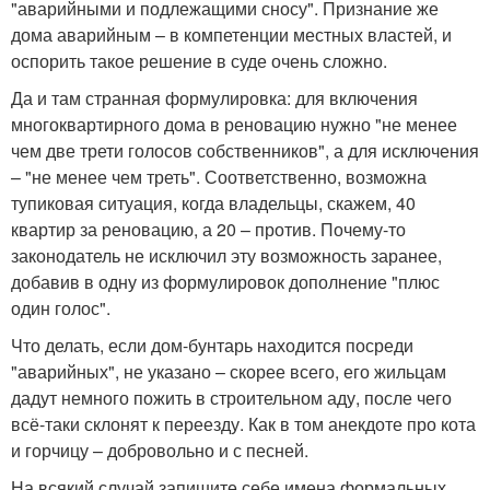
"аварийными и подлежащими сносу". Признание же
дома аварийным – в компетенции местных властей, и
оспорить такое решение в суде очень сложно.
Да и там странная формулировка: для включения
многоквартирного дома в реновацию нужно "не менее
чем две трети голосов собственников", а для исключения
– "не менее чем треть". Соответственно, возможна
тупиковая ситуация, когда владельцы, скажем, 40
квартир за реновацию, а 20 – против. Почему-то
законодатель не исключил эту возможность заранее,
добавив в одну из формулировок дополнение "плюс
один голос".
Что делать, если дом-бунтарь находится посреди
"аварийных", не указано – скорее всего, его жильцам
дадут немного пожить в строительном аду, после чего
всё-таки склонят к переезду. Как в том анекдоте про кота
и горчицу – добровольно и с песней.
На всякий случай запишите себе имена формальных