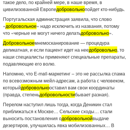
такое дело, по крайней мере, в наше время, в
цивилизованной Европе
добровольно
пойдет кто-нибудь.
Португальская администрация заявила, что слово
«
добровольное
» надо исключить из названия, потому
что «черные не могут ничего делать
добровольно
».
Добровольное
мнемосканирование — процедура
деликатная, и если пациент идет на нее
добровольно
, то
наши специалисты применяют специальные препараты,
подавляющие его волю.
Напомню, что E-mail-маркетинг – это не рассылка спама
по всевозможным мейл-адресам, а работа с человеком,
который
добровольно
оставил вам свои координаты
(правда, степень
добровольности
бывает разная).
Перелом наступил лишь тогда, когда Деникин стал
приближаться к Москве… Сельские сходы… стали
выносить постановления о
добровольной
выдаче
дезертиров, улучшилась явка мобилизованных… В