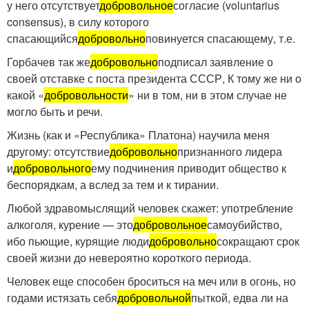
у него отсутствует
добровольное
согласие (voluntarius
consensus), в силу которого
спасающийся
добровольно
повинуется спасающему, т.е.
Горбачев так же
добровольно
подписал заявление о
своей отставке с поста президента СССР, К тому же ни о
какой «
добровольности
» ни в том, ни в этом случае не
могло быть и речи.
Жизнь (как и «Республика» Платона) научила меня
другому: отсутствие
добровольно
признанного лидера
и
добровольного
ему подчинения приводит общество к
беспорядкам, а вслед за тем и к тирании.
Любой здравомыслящий человек скажет: употребление
алкоголя, курение — это
добровольное
самоубийство,
ибо пьющие, курящие люди
добровольно
сокращают срок
своей жизни до невероятно короткого периода.
Человек еще способен броситься на меч или в огонь, но
годами истязать себя
добровольной
пыткой, едва ли на