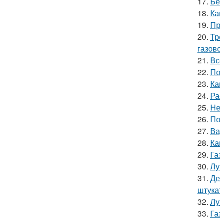
17.
Бе
18.
Ка
19.
Пр
20.
Тр
газов
21.
Вс
22.
По
23.
Ка
24.
Ра
25.
Не
26.
По
27.
Ва
28.
Ка
29.
Га
30.
Лу
31.
Де
штука
32.
Лу
33.
Га