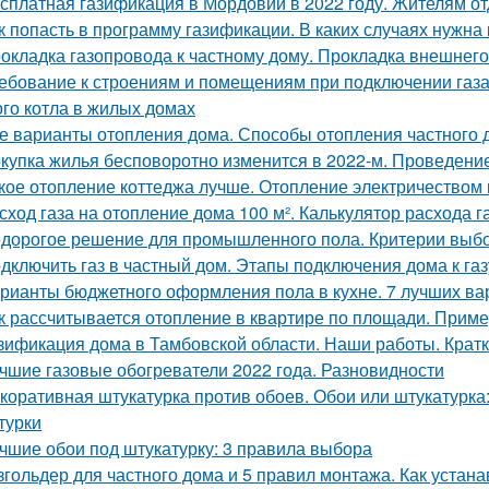
сплатная газификация в Мордовии в 2022 году. Жителям о
к попасть в программу газификации. В каких случаях нужна
окладка газопровода к частному дому. Прокладка внешнег
ебование к строениям и помещениям при подключении газа
ого котла в жилых домах
е варианты отопления дома. Способы отопления частного 
купка жилья бесповоротно изменится в 2022-м. Проведени
кое отопление коттеджа лучше. Отопление электричеством
сход газа на отопление дома 100 м². Калькулятор расхода г
дорогое решение для промышленного пола. Критерии выбо
дключить газ в частный дом. Этапы подключения дома к газ
рианты бюджетного оформления пола в кухне. 7 лучших вар
к рассчитывается отопление в квартире по площади. Приме
зификация дома в Тамбовской области. Наши работы. Крат
чшие газовые обогреватели 2022 года. Разновидности
коративная штукатурка против обоев. Обои или штукатурка:
турки
чшие обои под штукатурку: 3 правила выбора
згольдер для частного дома и 5 правил монтажа. Как устан