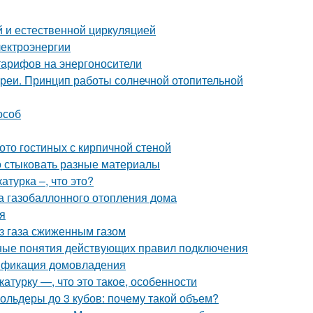
й и естественной циркуляцией
лектроэнергии
тарифов на энергоносители
ареи. Принцип работы солнечной отопительной
особ
ото гостиных с кирпичной стеной
но стыковать разные материалы
турка –, что это?
 газобаллонного отопления дома
я
ез газа сжиженным газом
вные понятия действующих правил подключения
зификация домовладения
турку —, что это такое, особенности
гольдеры до 3 кубов: почему такой объем?