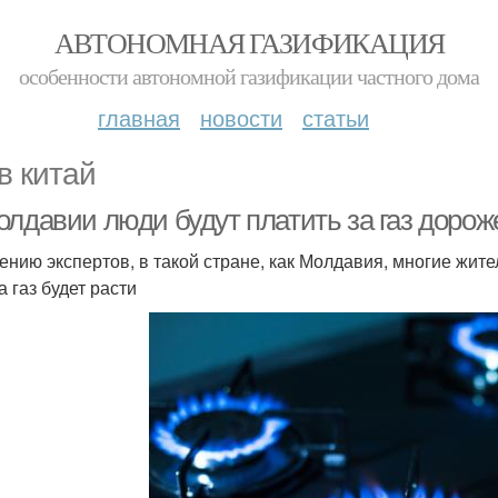
АВТОНОМНАЯ ГАЗИФИКАЦИЯ
особенности автономной газификации частного дома
главная
новости
статьи
 в китай
лдавии люди будут платить за газ дороже
ению экспертов, в такой стране, как Молдавия, многие жител
а газ будет расти