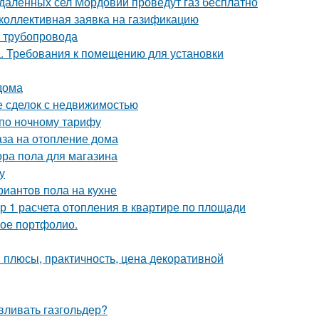
тдаленных сел Мордовии проведут газ бесплатно
 коллективная заявка на газификацию
о трубопровода
. Требования к помещению для установки
дома
е сделок с недвижимостью
 по ночному тарифу
аза на отопление дома
ра пола для магазина
у
иантов пола на кухне
р 1 расчета отопления в квартире по площади
кое портфолио.
 плюсы, практичность, цена декоративной
авливать газгольдер?