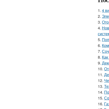
1.
4 в
2.
Эле
3.
Ото
4.
Нов
систе
5.
Поп
6.
Ком
7.
Соч
8.
Как
9.
Дек
10.
От
11.
Де
12.
Че
13.
Те
14.
По
15.
Со
16.
Га