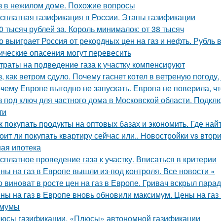
з в нежилом доме. Похожие вопросы
сплатная газификация в России. Этапы газификации
0 тысяч рублей за. Король минималок: от 38 тысяч
о выиграет Россия от рекордных цен на газ и нефть. Рубль в
ические опасения могут перевесить
траты на подведение газа к участку компенсируют
з, как ветром сдуло. Почему гаснет котел в ветреную погоду
чему Европе выгодно не запускать. Европа не поверила, ч
з под ключ для частного дома в Московской области. Подкл
ти
к покупать продукты на оптовых базах и экономить. Где най
оит ли покупать квартиру сейчас или.. Новостройки vs втор
ная ипотека
сплатное проведение газа к участку. Вписаться в критерии
ны на газ в Европе вышли из-под контроля. Все новости »
о виноват в росте цен на газ в Европе. Гривач вскрыл пара
ны на газ в Европе вновь обновили максимум. Цены на газ
имумы
юсы газификации. «Плюсы» автономной газификации