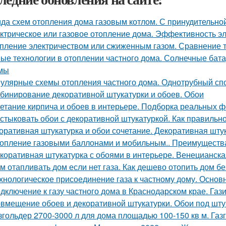
ида схем отопления дома газовым котлом. С принудительно
ктрическое или газовое отопление дома. Эффективность э
пление электричеством или сжиженным газом. Сравнение 
ые технологии в отоплении частного дома. Солнечные бат
мы
улярные схемы отопления частного дома. Однотрубный сп
бинирование декоративной штукатурки и обоев. Обои
етание кирпича и обоев в интерьере. Подборка реальных ф
 стыковать обои с декоративной штукатуркой. Как правиль
оративная штукатурка и обои сочетание. Декоративная штука
опление газовыми баллонами и мобильным.. Преимущества
коративная штукатурка с обоями в интерьере. Венецианска
м отапливать дом если нет газа. Как дешево отопить дом б
хнологическое присоединение газа к частному дому. Осно
дключение к газу частного дома в Краснодарском крае. Га
вмещение обоев и декоративной штукатурки. Обои под штука
згольдер 2700-3000 л для дома площадью 100-150 кв м. Газ