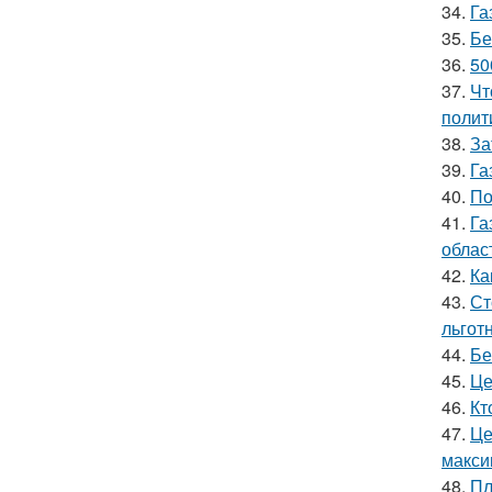
34.
Га
35.
Бе
36.
50
37.
Чт
полит
38.
За
39.
Га
40.
По
41.
Га
облас
42.
Ка
43.
Ст
льгот
44.
Бе
45.
Це
46.
Кт
47.
Це
макс
48.
Пл