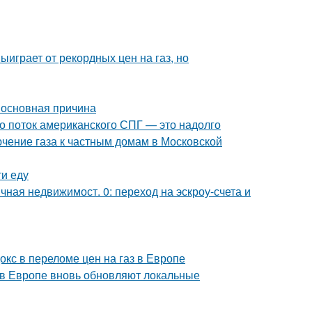
ыиграет от рекордных цен на газ, но
, основная причина
то поток американского СПГ — это надолго
ючение газа к частным домам в Московской
ти еду
ичная недвижимост. 0: переход на эскроу-счета и
докс в переломе цен на газ в Европе
 в Европе вновь обновляют локальные