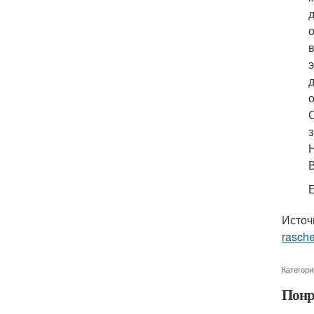
з
Е
Источ
rasche
Категори
Понр