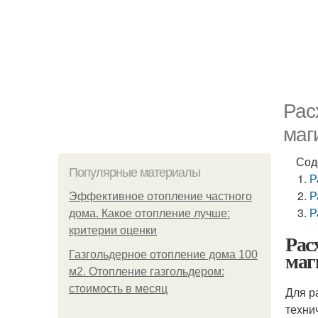
Рас
маг
Сод
Популярные материалы
Р
Р
Эффективное отопление частного
Р
дома. Какое отопление лучше:
критерии оценки
Рас
маг
Газгольдерное отопление дома 100
м2. Отопление газгольдером:
стоимость в месяц
Для р
техни