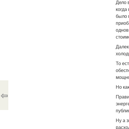
Дело 
когда
было 
приоб
однов
стоим
Далек
холод
То ес
обесп
мощно
Но ка
⇦
Прави
энерг
публи
Ну а 
расхо