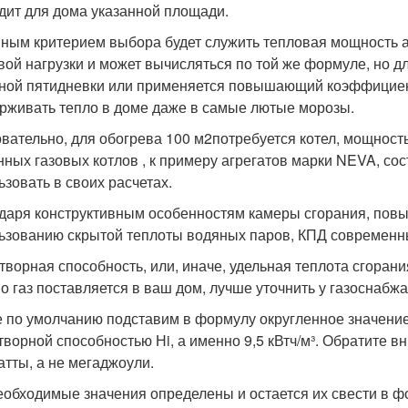
дит для дома указанной площади.
ным критерием выбора будет служить тепловая мощность аг
вой нагрузки и может вычисляться по той же формуле, но д
ной пятидневки или применяется повышающий коэффициент 
рживать тепло в доме даже в самые лютые морозы.
вательно, для обогрева 100 м
2
потребуется котел, мощность
нных газовых котлов , к примеру агрегатов марки NEVA, сос
ьзовать в своих расчетах.
даря конструктивным особенностям камеры сгорания, пов
ьзованию скрытой теплоты водяных паров, КПД современн
творная способность, или, иначе, удельная теплота сгорания
о газ поставляется в ваш дом, лучше уточнить у газоснаб
 по умолчанию подставим в формулу округленное значение
творной способностью Нi, а именно 9,5 кВтч/м³. Обратите 
атты, а не мегаджоули.
еобходимые значения определены и остается их свести в ф