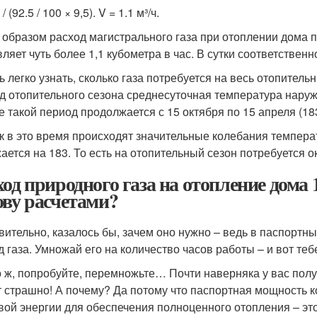
/ (92.5 / 100 × 9,5). V = 1.1 м³/ч.
 образом расход магистрального газа при отоплении дома 
ляет чуть более 1,1 кубометра в час. В сутки соответственн
ь легко узнать, сколько газа потребуется на весь отопител
д отопительного сезона среднесуточная температура наруж
е такой период продолжается с 15 октября по 15 апреля (183
ак в это время происходят значительные колебания температ
ается на 183. То есть на отопительный сезон потребуется о
ход природного газа на отопление дома 
ову расчетами?
вительно, казалось бы, зачем оно нужно – ведь в паспорт
д газа. Умножай его на количество часов работы – и вот теб
о ж, попробуйте, перемножьте… Почти наверняка у вас полу
т страшно! А почему? Да потому что паспортная мощность 
вой энергии для обеспечения полноценного отопления – это 