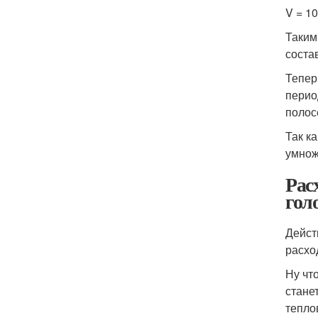
V = 10 
Таким
состав
Тепер
перио
полос
Так к
умнож
Рас
гол
Дейст
расхо
Ну чт
стане
тепло