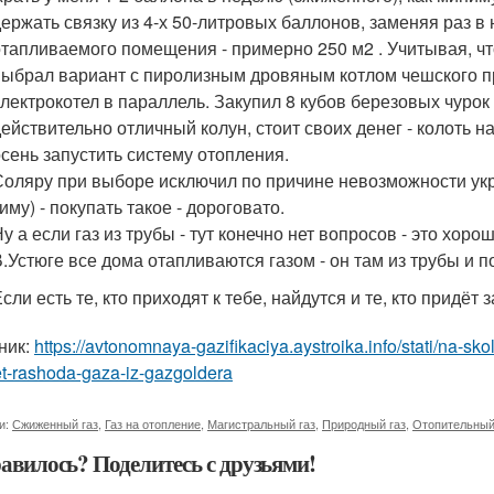
держать связку из 4-х 50-литровых баллонов, заменяя раз в
отапливаемого помещения - примерно 250 м2 . Учитывая, что
выбрал вариант с пиролизным дровяным котлом чешского пр
электрокотел в параллель. Закупил 8 кубов березовых чурок (
действительно отличный колун, стоит своих денег - колоть 
осень запустить систему отопления.
Соляру при выборе исключил по причине невозможности укра
иму) - покупать такое - дороговато.
Ну а если газ из трубы - тут конечно нет вопросов - это хор
В.Устюге все дома отапливаются газом - он там из трубы и 
сли есть те, кто приходят к тебе, найдутся и те, кто придёт з
ник:
https://avtonomnaya-gazifikaciya.aystroika.info/stati/na-sk
t-rashoda-gaza-iz-gazgoldera
и:
Сжиженный газ
,
Газ на отопление
,
Магистральный газ
,
Природный газ
,
Отопительный
авилось? Поделитесь с друзьями!