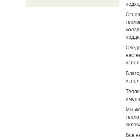
подхо
Основ
тепло
холод
подде
Следо
насте
испол
Благо
испол
Тепло
именн
Мы же
тепло
килов
Все н