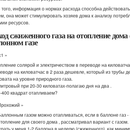
 того, информация о нормах расхода способна действовать
м, она может стимулировать хозяев дома к анализу потре
мии ресурсов.
ход сжиженного газа на отопление дом
лонном газе
x1 »
пление солярой и электричеством в переводе на киловатча
еводе на киловатчас в 2 раза дешевле, который из трубы де
овата на уровне природного газа.
литровый при 20-30 киловатах-полагаю дня на два .
-400 квадрат отапливаем?
Прохожий »
Баллонным газом можно отапливаться, если в баллоне газ -
отопление для своего дома , рассматривал вариант с газом.
жрать у меня 1-2 баллона в неделю (сжиженного), как миним