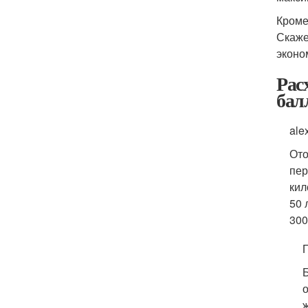
Кроме
Скаже
эконо
Рас
бал
ale
Ото
пер
кил
50 
300