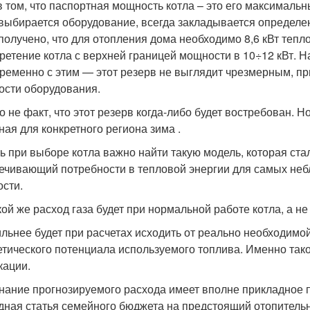
в том, что паспортная мощность котла – это его максимальн
 выбирается оборудование, всегда закладывается определ
получено, что для отопления дома необходимо 8,6 кВт теп
ретение котла с верхней границей мощности в 10÷12 кВт. 
ременно с этим — этот резерв не выглядит чрезмерным, 
ости оборудования.
о не факт, что этот резерв когда-либо будет востребован. 
ная для конкретного региона зима .
ть при выборе котла важно найти такую модель, которая ст
ечивающий потребности в тепловой энергии для самых неб
сти.
кой же расход газа будет при нормальной работе котла, а н
льнее будет при расчетах исходить от реально необходимо
етического потенциала используемого топлива. Именно так
кации.
знание прогнозируемого расхода имеет вполне прикладное
дная статья семейного бюджета на предстоящий отопительн