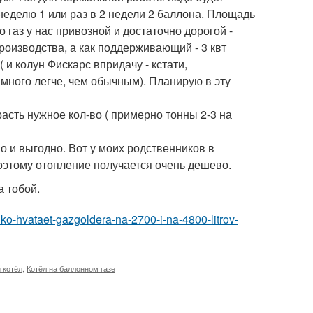
 неделю 1 или раз в 2 недели 2 баллона. Площадь
 газ у нас привозной и достаточно дорогой -
оизводства, а как поддерживающий - 3 квт
 и колун Фискарс впридачу - кстати,
намного легче, чем обычным). Планирую в эту
сть нужное кол-во ( примерно тонны 2-3 на
ошо и выгодно. Вот у моих родственников в
поэтому отопление получается очень дешево.
а тобой.
olko-hvataet-gazgoldera-na-2700-i-na-4800-litrov-
 котёл
,
Котёл на баллонном газе