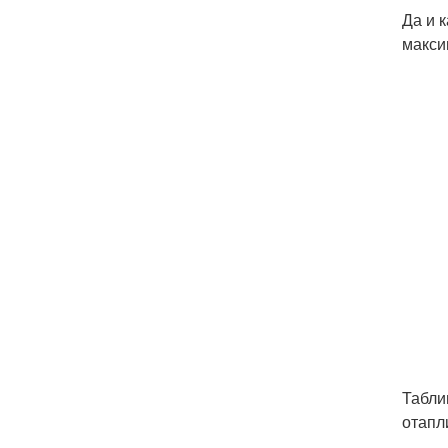
Да и 
макси
Табли
отапл