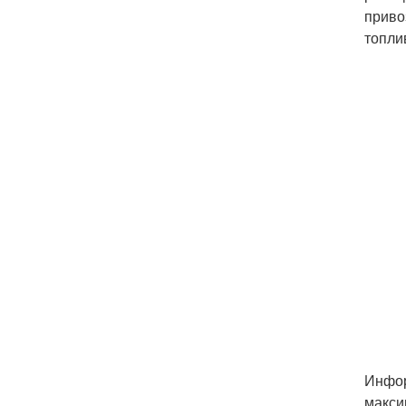
приво
топли
Инфор
макси