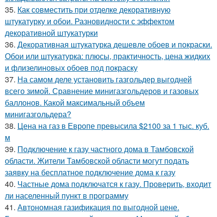
35.
Как совместить при отделке декоративную
штукатурку и обои. Разновидности с эффектом
декоративной штукатурки
36.
Декоративная штукатурка дешевле обоев и покраски.
Обои или штукатурка: плюсы, практичность, цена жидких
и флизелиновых обоев под покраску
37.
На самом деле установить газгольдер выгодней
всего зимой. Сравнение минигазгольдеров и газовых
баллонов. Какой максимальный объем
минигазгольдера?
38.
Цена на газ в Европе превысила $2100 за 1 тыс. куб.
м
39.
Подключение к газу частного дома в Тамбовской
области. Жители Тамбовской области могут подать
заявку на бесплатное подключение дома к газу
40.
Частные дома подключатся к газу. Проверить, входит
ли населенный пункт в программу
41.
Автономная газификация по выгодной цене.