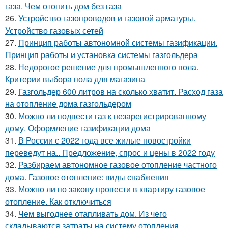
газа. Чем отопить дом без газа
26.
Устройство газопроводов и газовой арматуры.
Устройство газовых сетей
27.
Принцип работы автономной системы газификации.
Принцип работы и установка системы газгольдера
28.
Недорогое решение для промышленного пола.
Критерии выбора пола для магазина
29.
Газгольдер 600 литров на сколько хватит. Расход газа
на отопление дома газгольдером
30.
Можно ли подвести газ к незарегистрированному
дому. Оформление газификации дома
31.
В России с 2022 года все жилые новостройки
переведут на.. Предложение, спрос и цены в 2022 году
32.
Разбираем автономное газовое отопление частного
дома. Газовое отопление: виды снабжения
33.
Можно ли по закону провести в квартиру газовое
отопление. Как отключиться
34.
Чем выгоднее отапливать дом. Из чего
складываются затраты на систему отопления