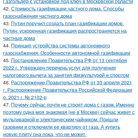
Газгольдер с установкой под ключ в Московской области
42.
Стоимость газификации частного дома. Способы
газоснабжения частного дома
43.
Путин поручил создать план газификации домов.
Путин: ускоренная газификация распространяется на
частные дома
44.
Принцип устройства системы автономного
газоснабжения. Особенности автономной газификации
45.
Постановление Правительства РФ от 13 сентября
2022 г. Утвержден перечень услуг для получения
налогового вычета за занятия физкультурой и спортом
46.
Распоряжение Правительства РФ от 30 апреля 2021
г. Распоряжение Правительства Российской Федерации
о. 2021 г. № 2102-р
47.
Почему сейчас почти не строят дома с газом. Именно
поэтому одна моя знакомая (не в Москве) сейчас живет с
мультиваркой и электрическим чайником. Пришли
газовики и отключили ее квартиру от газа. А купить
новую плиту она пока, что не может.