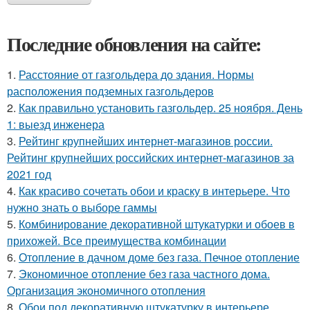
Последние обновления на сайте:
1.
Расстояние от газгольдера до здания. Нормы
расположения подземных газгольдеров
2.
Как правильно установить газгольдер. 25 ноября. День
1: выезд инженера
3.
Рейтинг крупнейших интернет-магазинов россии.
Рейтинг крупнейших российских интернет-магазинов за
2021 год
4.
Как красиво сочетать обои и краску в интерьере. Что
нужно знать о выборе гаммы
5.
Комбинирование декоративной штукатурки и обоев в
прихожей. Все преимущества комбинации
6.
Отопление в дачном доме без газа. Печное отопление
7.
Экономичное отопление без газа частного дома.
Организация экономичного отопления
8.
Обои под декоративную штукатурку в интерьере.